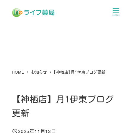
メ
イ
MENU
ン
コ
ン
テ
ン
ツ
へ
HOME
お知らせ
【神栖店】月1伊東ブログ更新
移
動
【神栖店】月1伊東ブログ
更新
2025年11月13日