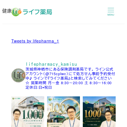
メ
健康相談
イ
MENU
ン
コ
ン
Tweets by lifepharma_1
テ
ン
ツ
lifepharmacy_kamisu
へ
茨城県神栖市にある保険調剤薬局です。
ライン公式
アカウント（@715cplwc）にて処方せん事前予約受付
移
中♪
ラインで『ライフ薬局』と検索してみてください
☆
営業時間
月～金 8:30～20:00
土 8:30～16:00
動
定休日:日▪祝日