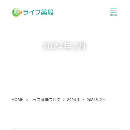
メ
イ
MENU
ン
コ
ン
2024年2月
テ
ン
ツ
へ
移
動
HOME
ライフ薬局ブログ
2024年
2024年2月