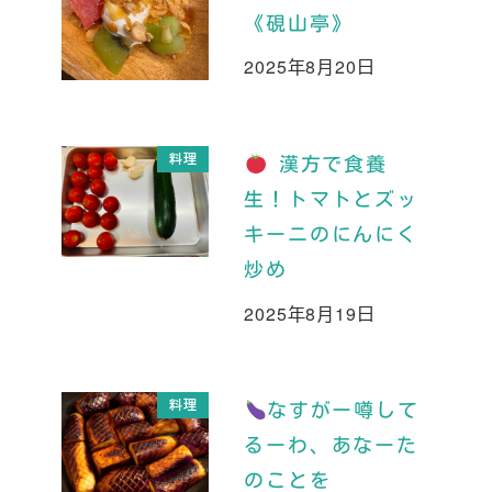
《硯山亭》
2025年8月20日
投稿日
料理
漢方で食養
生！トマトとズッ
キーニのにんにく
炒め
2025年8月19日
投稿日
料理
なすがー噂して
るーわ、あなーた
のことを