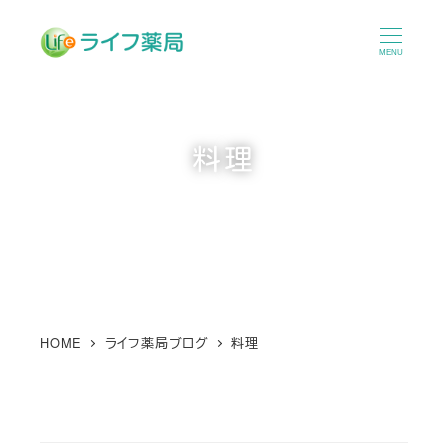
メ
イ
MENU
ン
コ
ン
料理
テ
ン
ツ
へ
移
動
HOME
ライフ薬局ブログ
料理