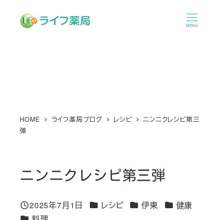
メ
イ
MENU
ン
コ
ン
テ
ン
ツ
へ
HOME
ライフ薬局ブログ
レシピ
ニンニクレシピ第三
弾
移
動
ニンニクレシピ第三弾
カテゴリー
カテゴリー
カテゴリー
2025年7月1日
レシピ
伊東
健康
投稿日
カテゴリー
料理