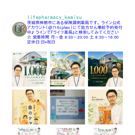
lifepharmacy_kamisu
茨城県神栖市にある保険調剤薬局です。
ライン公式
アカウント（@715cplwc）にて処方せん事前予約受付
中♪
ラインで『ライフ薬局』と検索してみてください
☆
営業時間
月～金 8:30～20:00
土 8:30～16:00
定休日:日▪祝日