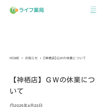
メ
イ
MENU
ン
コ
ン
テ
ン
ツ
へ
HOME
お知らせ
【神栖店】ＧＷの休業について
移
動
【神栖店】ＧＷの休業につ
いて
2025年4月23日