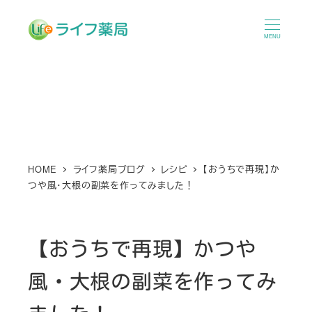
メ
イ
MENU
ン
コ
ン
テ
ン
ツ
へ
HOME
ライフ薬局ブログ
レシピ
【おうちで再現】か
つや風・大根の副菜を作ってみました！
移
動
【おうちで再現】かつや
風・大根の副菜を作ってみ