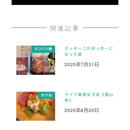
関連記事
ズッキーニが好っきーに
タンパク質
なった話
2025年7月31日
投稿日
ライフ薬局女子会《硯山
女子会
亭》
2025年8月20日
投稿日