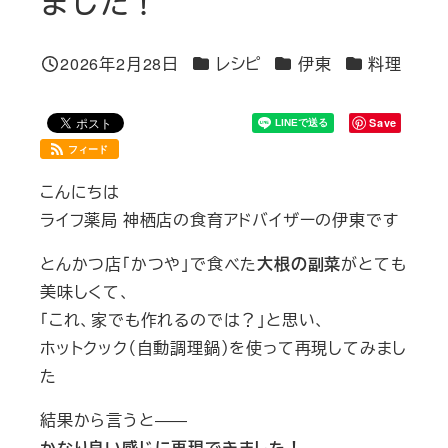
ました！
カテゴリー
カテゴリー
カテゴリー
2026年2月28日
レシピ
伊東
料理
投稿日
Save
フィード
こんにちは
ライフ薬局 神栖店の食育アドバイザーの伊東です
とんかつ店「かつや」で食べた
大根の副菜
がとても
美味しくて、
「これ、家でも作れるのでは？」と思い、
ホットクック（自動調理鍋）を使って再現してみまし
た
結果から言うと――
かなり良い感じに再現できました！