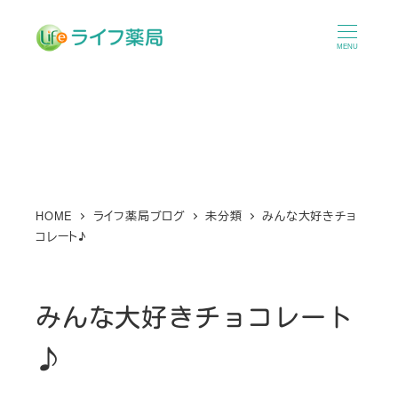
メ
イ
MENU
ン
コ
ン
テ
ン
ツ
へ
HOME
ライフ薬局ブログ
未分類
みんな大好きチョ
コレート♪
移
動
みんな大好きチョコレート
♪