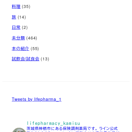
料理
(35)
旅
(14)
日常
(2)
未分類
(464)
本の紹介
(55)
試飲会/試食会
(13)
Tweets by lifepharma_1
lifepharmacy_kamisu
茨城県神栖市にある保険調剤薬局です。
ライン公式