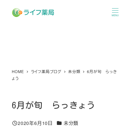
メ
イ
MENU
ン
コ
ン
テ
ン
ツ
へ
HOME
ライフ薬局ブログ
未分類
6月が旬 らっき
ょう
移
動
6月が旬 らっきょう
カテゴリー
2020年6月10日
未分類
投稿日