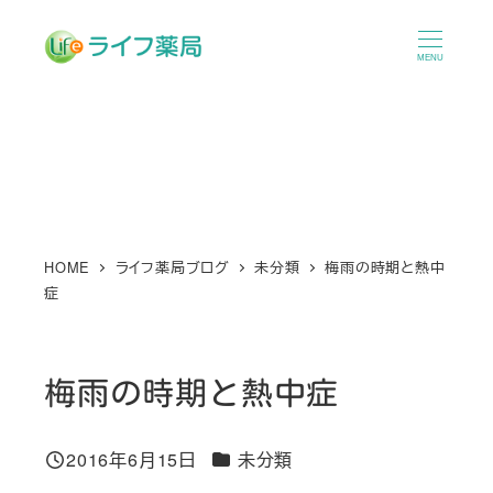
メ
イ
MENU
ン
コ
ン
テ
ン
ツ
へ
HOME
ライフ薬局ブログ
未分類
梅雨の時期と熱中
症
移
動
梅雨の時期と熱中症
カテゴリー
2016年6月15日
未分類
投稿日