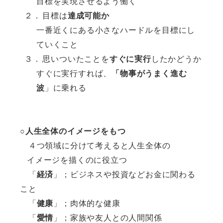
目標を実現させるよう働く
２．
目標は
達成可能か
一番近くにある小さなハードルを目標にし
ていくこと
３．
思いついたことを
すぐに実行
したかどうか
すぐに実行すれば、
「物事がうまく進む
波
」に乗れる
○
人生全体のイメージをもつ
４つ領域に分けて考えると人生全体の
イメージを描くのに役立つ
「
経済
」；ビジネスや投資などお金に関わる
こと
「
健康
」；肉体的な健康
「
愛情
」；家族や友人との人間関係