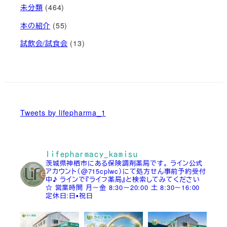
未分類
(464)
本の紹介
(55)
試飲会/試食会
(13)
Tweets by lifepharma_1
lifepharmacy_kamisu
茨城県神栖市にある保険調剤薬局です。
ライン公式
アカウント（@715cplwc）にて処方せん事前予約受付
中♪
ラインで『ライフ薬局』と検索してみてください
☆
営業時間
月～金 8:30～20:00
土 8:30～16:00
定休日:日▪祝日