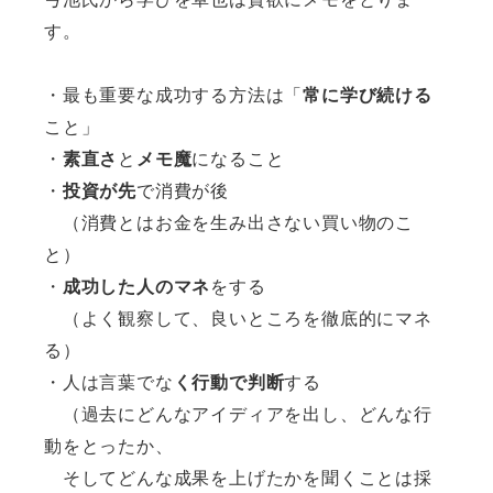
す。
・最も重要な成功する方法は「
常に学び続ける
こと」
・
素直さ
と
メモ魔
になること
・
投資が先
で消費が後
（消費とはお金を生み出さない買い物のこ
と）
・
成功した人のマネ
をする
（よく観察して、良いところを徹底的にマネ
る）
・人は言葉でな
く行動で判断
する
（過去にどんなアイディアを出し、どんな行
動をとったか、
そしてどんな成果を上げたかを聞くことは採