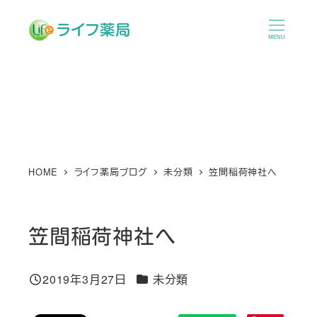
メ
イ
MENU
ン
コ
ン
テ
ン
ツ
へ
HOME
ライフ薬局ブログ
未分類
笠間稲荷神社へ
移
動
笠間稲荷神社へ
カテゴリー
2019年3月27日
未分類
投稿日