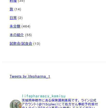
料理
(35)
旅
(14)
日常
(2)
未分類
(464)
本の紹介
(55)
試飲会/試食会
(13)
Tweets by lifepharma_1
lifepharmacy_kamisu
茨城県神栖市にある保険調剤薬局です。
ライン公式
アカウント（@715cplwc）にて処方せん事前予約受付
中♪
ラインで『ライフ薬局』と検索してみてください