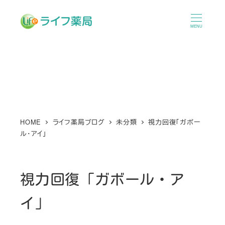
メ
イ
MENU
ン
コ
ン
テ
ン
ツ
へ
HOME
ライフ薬局ブログ
未分類
視力回復「ガボー
ル・アイ」
移
動
視力回復「ガボール・ア
イ」