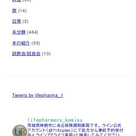
旅
(14)
日常
(2)
未分類
(464)
本の紹介
(55)
試飲会/試食会
(13)
Tweets by lifepharma_1
lifepharmacy_kamisu
茨城県神栖市にある保険調剤薬局です。
ライン公式
アカウント（@715cplwc）にて処方せん事前予約受付
中♪
ラインで『ライフ薬局』と検索してみてください