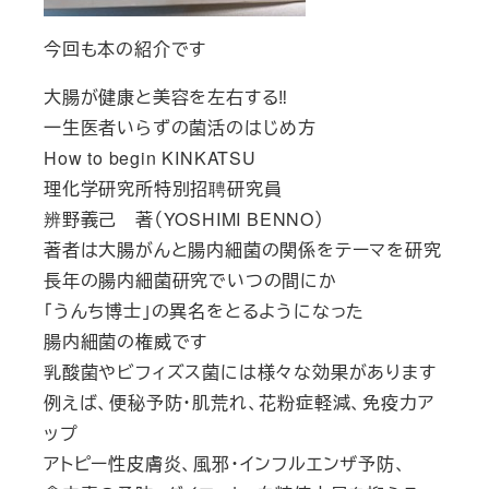
今回も本の紹介です
大腸が健康と美容を左右する‼
一生医者いらずの菌活のはじめ方
How to begin KINKATSU
理化学研究所特別招聘研究員
辨野義己 著（YOSHIMI BENNO）
著者は大腸がんと腸内細菌の関係をテーマを研究
長年の腸内細菌研究でいつの間にか
「うんち博士」の異名をとるようになった
腸内細菌の権威です
乳酸菌やビフィズス菌には様々な効果があります
例えば、便秘予防・肌荒れ、花粉症軽減、免疫力ア
ップ
アトピー性皮膚炎、風邪・インフルエンザ予防、