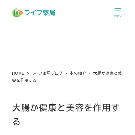
メ
イ
MENU
ン
コ
ン
テ
ン
ツ
へ
HOME
ライフ薬局ブログ
本の紹介
大腸が健康と美
容を作用する
移
動
大腸が健康と美容を作用す
る