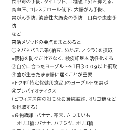
食中毒の予防、ダイエット、血糖値上昇を抑える、
高血圧、コレステロール低下、大腸がん予防、
胃がん予防、潰瘍性大腸炎の予防 口臭や虫歯予
防
など
菌活メソッドの要点をまとめると
①ネバネバ３兄弟（納豆、めかぶ、オクラ）を摂取
※便秘を防ぐだけでなく、検疫細胞を活性化する
②自分に合ったヨーグルトを１日３００ｇ以上摂取
③菌が生きたまま腸に届くことが重要
※トクホ「特定保健用食品」のヨーグルトを選ぶ
④プレバイオティクス
（ビフィズス菌の餌になる食物繊維、オリゴ糖など
を摂取する）
※食物繊維：バナナ、寒天、さつまいも
オリゴ糖：バナナ、ハチミツ、オリゴ糖