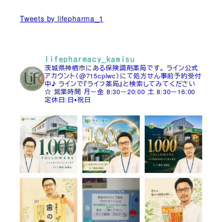
Tweets by lifepharma_1
lifepharmacy_kamisu
茨城県神栖市にある保険調剤薬局です。
ライン公式
アカウント（@715cplwc）にて処方せん事前予約受付
中♪
ラインで『ライフ薬局』と検索してみてください
☆
営業時間
月～金 8:30～20:00
土 8:30～16:00
定休日:日▪祝日