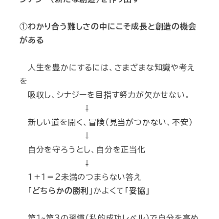
①
わかり合う難しさの中にこそ成長と創造の機会
がある
人生を豊かにするには、さまざまな知識や考え
を
吸収し、シナジーを目指す努力が欠かせない。
⇩
新しい道を開く、冒険（見当がつかない、不安）
⇩
自分を守ろうとし、自分を正当化
⇩
１＋１＝２未満のつまらない答え
「
どちらかの勝利
」かよくて「
妥協
」
第１~第３の習慣（私的成功レベル）で自分を高め