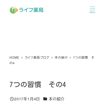
メ
イ
MENU
ン
コ
ン
テ
ン
ツ
へ
HOME
ライフ薬局ブログ
本の紹介
7つの習慣 そ
の4
移
動
7つの習慣 その4
カテゴリー
2017年1月4日
本の紹介
投稿日