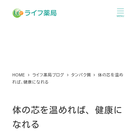
メ
イ
MENU
ン
コ
ン
テ
ン
ツ
へ
HOME
ライフ薬局ブログ
タンパク質
体の芯を温め
れば、健康になれる
移
動
体の芯を温めれば、健康に
なれる