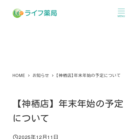
メ
イ
MENU
ン
コ
ン
テ
ン
ツ
へ
HOME
お知らせ
【神栖店】年末年始の予定について
移
動
【神栖店】年末年始の予定
について
2025年12月11日