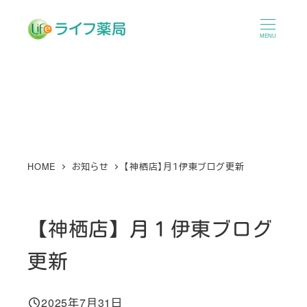
メ
イ
MENU
ン
コ
ン
テ
ン
ツ
へ
HOME
お知らせ
【神栖店】月１伊東ブログ更新
移
動
【神栖店】月１伊東ブログ
更新
2025年7月31日