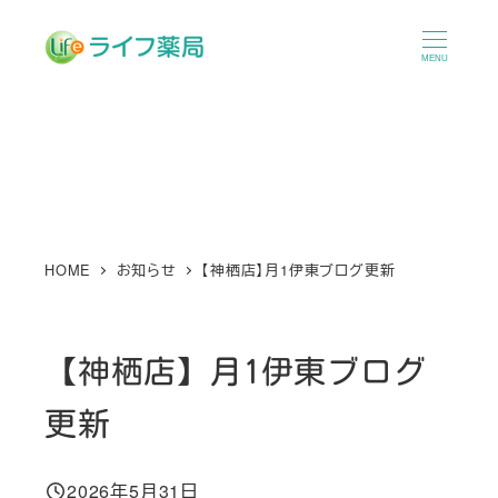
メ
イ
MENU
ン
コ
ン
テ
ン
ツ
へ
HOME
お知らせ
【神栖店】月1伊東ブログ更新
移
動
【神栖店】月1伊東ブログ
更新
2026年5月31日