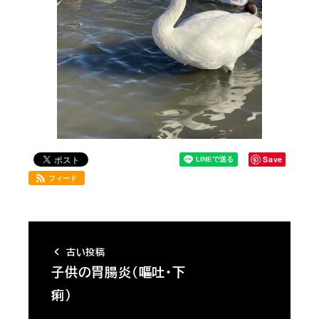
Save
フィード
古い投稿
子供の胃腸炎（嘔吐・下
痢）
…