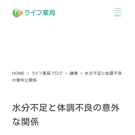
メ
イ
MENU
ン
コ
ン
テ
ン
ツ
へ
HOME
ライフ薬局ブログ
健康
水分不足と体調不良
の意外な関係
移
動
水分不足と体調不良の意外
な関係