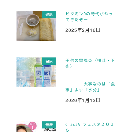
ビタミンDの時代がやっ
健康
てきたぞー
2025年2月16日
投稿日
子供の胃腸炎（嘔吐・下
健康
痢）
大事なのは「食
事」より「水分」
2026年1月12日
投稿日
classA フェスタ２０２
健康
５