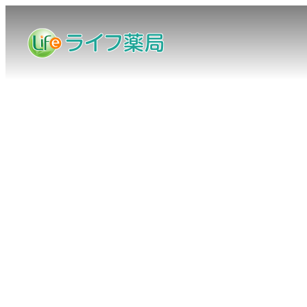
メ
イ
ン
コ
ン
テ
ン
ツ
へ
移
動