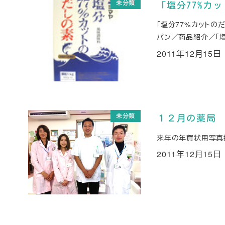
未分類
「塩分77%カ
「塩分77%カットの
パン／商品紹介／「塩
2011年12月15日
投稿日
未分類
１２月の薬局
来年の年賀状用写真
2011年12月15日
投稿日