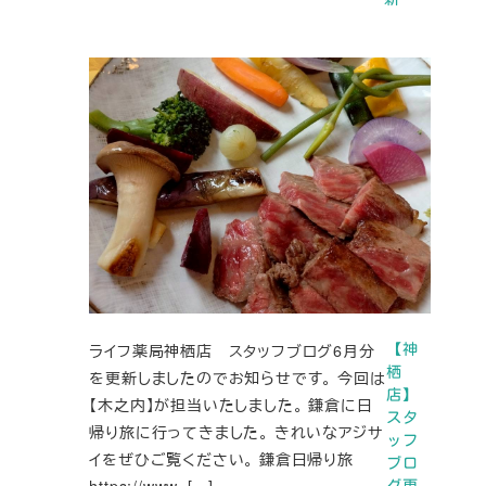
ライフ薬局神栖店 スタッフブログ6月分
【神
栖
を更新しましたのでお知らせです。 今回は
店】
【木之内】が担当いたしました。 鎌倉に日
スタ
帰り旅に行ってきました。 きれいなアジサ
ッフ
イをぜひご覧ください。 鎌倉日帰り旅
ブロ
https://www. […]
グ更