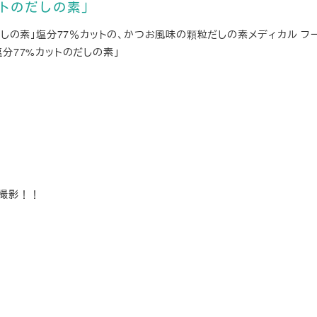
ットのだしの素」
だしの素」塩分77％カットの、かつお風味の顆粒だしの素メディカル フー
分77%カットのだしの素」
撮影！！