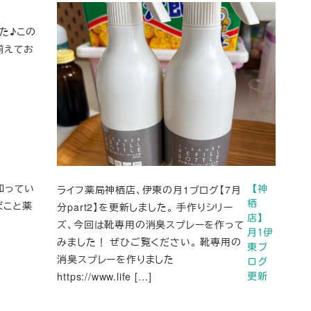
た♪この
揃えてお
知ってい
ライフ薬局神栖店、伊東の月1ブログ【7月
【神
栖
ばこと薬
分part2】を更新しました。 手作りシリー
店】
ズ、今回は靴専用の消臭スプレーを作って
月1伊
みました！ ぜひご覧ください。 靴専用の
東ブ
消臭スプレーを作りました
ログ
https://www.life […]
更新