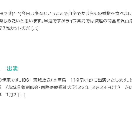
田です(^-^)今日は冬至ということで自宅でかぼちゃの煮物を食べまし
楽しみたいと思います。早速ですがライフ薬局では減塩の商品を沢山
７％カットのだ […]
送 出演
伊東です。IBS 茨城放送（水戸局 １１９７kHz）に出演いたします。
 （茨城県薬剤師会・国際医療福祉大学）２２年１２月２４日（土） た
１月２ […]