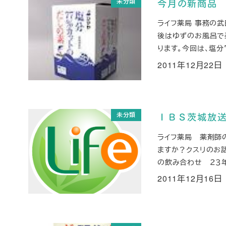
未分類
今月の新商品
ライフ薬局 事務の武
後はゆずのお風呂で
ります。今回は、塩分７
2011年12月22日
投稿日
未分類
ＩＢＳ茨城放
ライフ薬局 薬剤師の
ますか？クスリのお話
の飲み合わせ ２３年 
2011年12月16日
投稿日