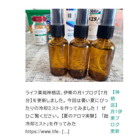
ライフ薬局神栖店、伊東の月1ブログ【7月
【神
栖
分】を更新しました。 今回は暑い夏にぴっ
店】
たりの冷却ミストを作ってみました！ ぜ
月1伊
ひご覧ください。 【夏のアロマ実験】 「超
東ブ
冷却ミスト」を作ってみた
ログ
https://www.life- […]
更新