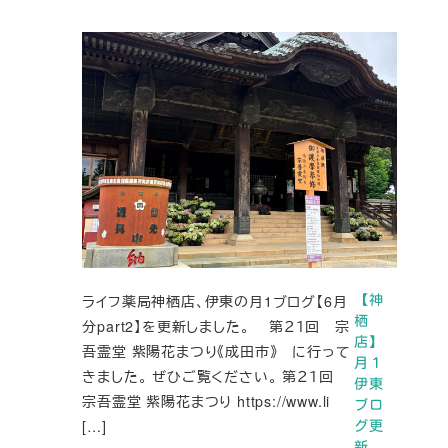
ライフ薬局神栖店、伊東の月1ブログ【6月
【神
栖
分part2】を更新しました。 第２１回 宗
店】
吾霊堂 紫陽花まつり《成田市》 に行って
月１
きました。 ぜひご覧ください。 第２１回
伊東
宗吾霊堂 紫陽花まつり https://www.li
ブロ
[…]
グ更
新