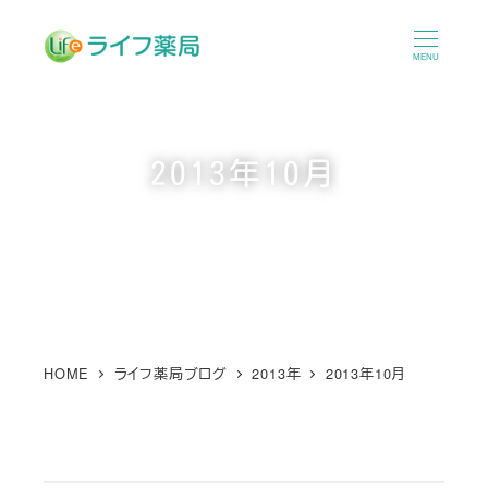
メ
イ
MENU
ン
コ
ン
2013年10月
テ
ン
ツ
へ
移
動
HOME
ライフ薬局ブログ
2013年
2013年10月