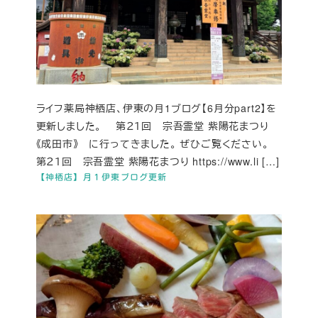
ライフ薬局神栖店、伊東の月1ブログ【6月分part2】を
更新しました。 第２１回 宗吾霊堂 紫陽花まつり
《成田市》 に行ってきました。 ぜひご覧ください。
第２１回 宗吾霊堂 紫陽花まつり https://www.li […]
【神栖店】月１伊東ブログ更新