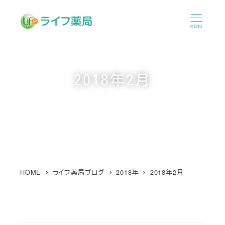
メ
イ
MENU
ン
コ
ン
2018年2月
テ
ン
ツ
へ
移
動
HOME
ライフ薬局ブログ
2018年
2018年2月