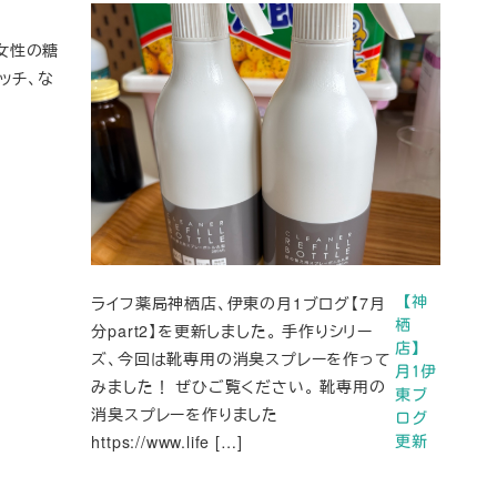
「女性の糖
ッチ、な
ライフ薬局神栖店、伊東の月1ブログ【7月
【神
栖
分part2】を更新しました。 手作りシリー
店】
ズ、今回は靴専用の消臭スプレーを作って
月1伊
みました！ ぜひご覧ください。 靴専用の
東ブ
消臭スプレーを作りました
ログ
https://www.life […]
更新