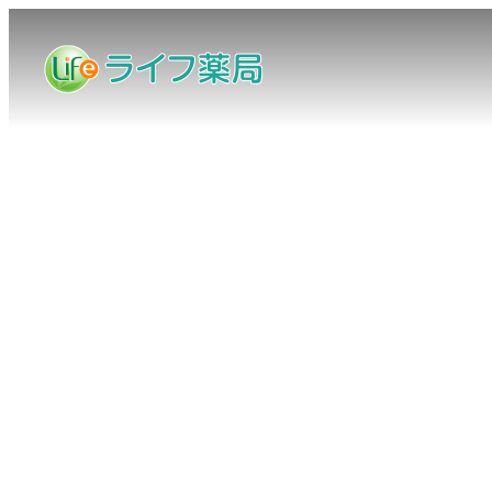
メ
イ
ン
コ
ン
テ
ン
ツ
へ
移
動