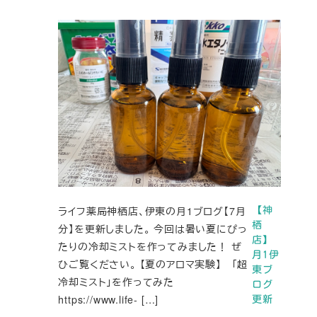
ライフ薬局神栖店、伊東の月1ブログ【7月
【神
栖
分】を更新しました。 今回は暑い夏にぴっ
店】
たりの冷却ミストを作ってみました！ ぜ
月1伊
ひご覧ください。 【夏のアロマ実験】 「超
東ブ
冷却ミスト」を作ってみた
ログ
https://www.life- […]
更新