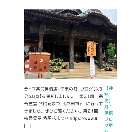
ライフ薬局神栖店、伊東の月1ブログ【6月
【神
栖
分part2】を更新しました。 第２１回 宗
店】
吾霊堂 紫陽花まつり《成田市》 に行って
月１
きました。 ぜひご覧ください。 第２１回
伊東
宗吾霊堂 紫陽花まつり https://www.li
ブロ
[…]
グ更
新