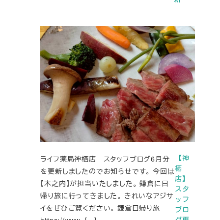
ライフ薬局神栖店 スタッフブログ6月分
【神
栖
を更新しましたのでお知らせです。 今回は
店】
【木之内】が担当いたしました。 鎌倉に日
スタ
帰り旅に行ってきました。 きれいなアジサ
ッフ
イをぜひご覧ください。 鎌倉日帰り旅
ブロ
https://www. […]
グ更