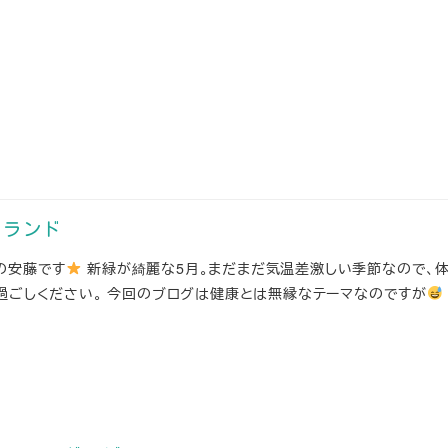
ュランド
の安藤です
新緑が綺麗な5月。まだまだ気温差激しい季節なので、
過ごしください。 今回のブログは健康とは無縁なテーマなのですが