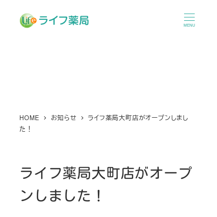
メ
イ
MENU
ン
コ
ン
テ
ン
ツ
へ
HOME
お知らせ
ライフ薬局大町店がオープンしまし
た！
移
動
ライフ薬局大町店がオープ
ンしました！