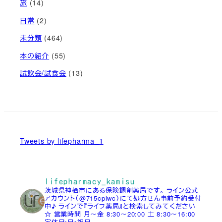
旅
(14)
日常
(2)
未分類
(464)
本の紹介
(55)
試飲会/試食会
(13)
Tweets by lifepharma_1
lifepharmacy_kamisu
茨城県神栖市にある保険調剤薬局です。
ライン公式
アカウント（@715cplwc）にて処方せん事前予約受付
中♪
ラインで『ライフ薬局』と検索してみてください
☆
営業時間
月～金 8:30～20:00
土 8:30～16:00
定休日:日▪祝日