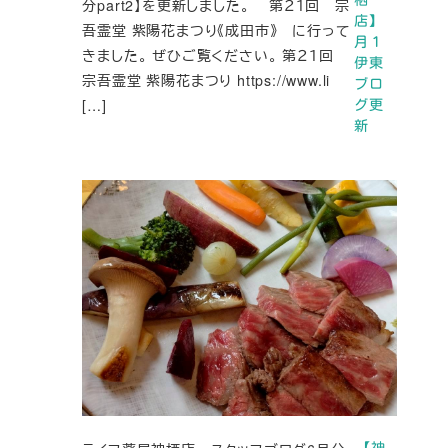
分part2】を更新しました。 第２１回 宗
店】
吾霊堂 紫陽花まつり《成田市》 に行って
月１
きました。 ぜひご覧ください。 第２１回
伊東
宗吾霊堂 紫陽花まつり https://www.li
ブロ
[…]
グ更
新
【神