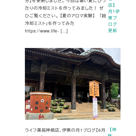
分】を更新しました。 今回は暑い夏にぴっ
店】
たりの冷却ミストを作ってみました！ ぜ
月1伊
ひご覧ください。 【夏のアロマ実験】 「超
東ブ
冷却ミスト」を作ってみた
ログ
https://www.life- […]
更新
ライフ薬局神栖店、伊東の月1ブログ【6月
【神
栖