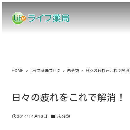
メ
イ
ン
コ
ン
テ
ン
ツ
へ
HOME
ライフ薬局ブログ
未分類
日々の疲れをこれで解消
移
動
日々の疲れをこれで解消！
カテゴリー
2014年4月16日
未分類
投稿日