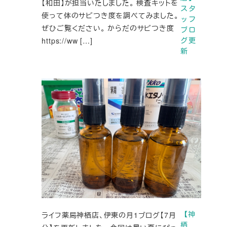
【和田】が担当いたしました。 検査キットを
スタ
使って体のサビつき度を調べてみました。
ッフ
ぜひご覧ください。 からだのサビつき度
ブロ
https://ww […]
グ更
新
ライフ薬局神栖店、伊東の月1ブログ【7月
【神
栖