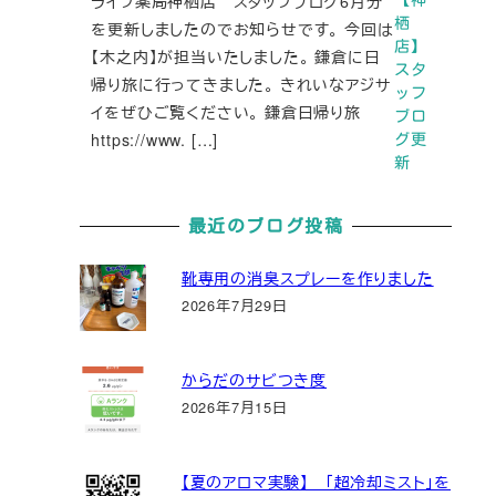
ライフ薬局神栖店 スタッフブログ6月分
栖
を更新しましたのでお知らせです。 今回は
店】
【木之内】が担当いたしました。 鎌倉に日
スタ
帰り旅に行ってきました。 きれいなアジサ
ッフ
イをぜひご覧ください。 鎌倉日帰り旅
ブロ
https://www. […]
グ更
新
最近のブログ投稿
靴専用の消臭スプレーを作りました
2026年7月29日
からだのサビつき度
2026年7月15日
【夏のアロマ実験】 「超冷却ミスト」を