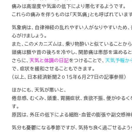
痛みは高湿度や気温の低下により悪化するようです。
これらの痛みを伴うものは「天気痛」とも呼ばれています
気象病は、自律神経の乱れやすい人がなりやすいため、
心がけましょう。
また、このメカニズムは、乗り物酔いと似ていることから
頭痛は額や首の後ろを冷やし、関節痛は患部を温めると
さらに、
天気と体調の日記
をつけることで、
天気予報か
で、症状を緩和させることもできます。
（以上、日本経済新聞２０１５年６月２７日の記事参照）
ほかにも、天気が悪いと、
倦怠感、むくみ、頭重、胃腸症状、食欲不振、便がゆるく
す。
原因は、外圧の低下による細胞・血管の膨張や副交感神
気分も憂鬱になる季節ですが、気持ち良く過ごせるよ