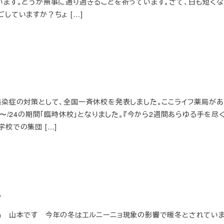
います。どうか無事に通り過ぎることを祈っています。さて、日も短くな
していますか？ちょ […]
感染症の対策として、全国一斉休校を発表しました。ここライフ薬局が
2〜/24の期間「臨時休校」となりました。『今から2週間あらゆる手を尽
校での集団 […]
ン
局 山本です 今年の冬はエルニーニョ現象の影響で暖冬とされていま