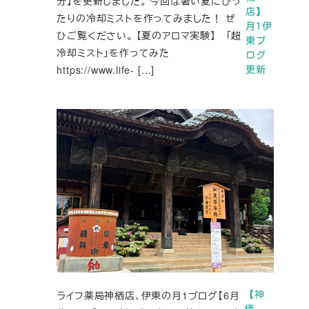
分】を更新しました。 今回は暑い夏にぴっ
店】
たりの冷却ミストを作ってみました！ ぜ
月1伊
ひご覧ください。 【夏のアロマ実験】 「超
東ブ
冷却ミスト」を作ってみた
ログ
https://www.life- […]
更新
ライフ薬局神栖店、伊東の月1ブログ【6月
【神
栖