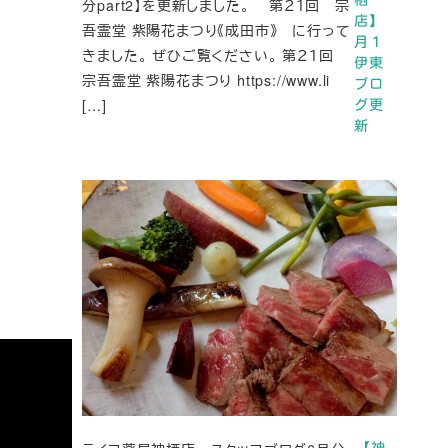
分part2】を更新しました。 第２１回 宗
店】
吾霊堂 紫陽花まつり《成田市》 に行って
月１
きました。 ぜひご覧ください。 第２１回
伊東
宗吾霊堂 紫陽花まつり https://www.li
ブロ
[…]
グ更
新
【神