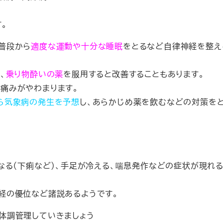
。
普段から
適度な運動や十分な睡眠
をとるなど自律神経を整え
、
乗り物酔いの薬
を服用すると改善することもあります。
痛みがやわまります。
ら気象病の発生を予想
し、あらかじめ薬を飲むなどの対策を
なる（下痢など）、手足が冷える、喘息発作などの症状が現れ
経の優位など諸説あるようです。
う体調管理していきましょう