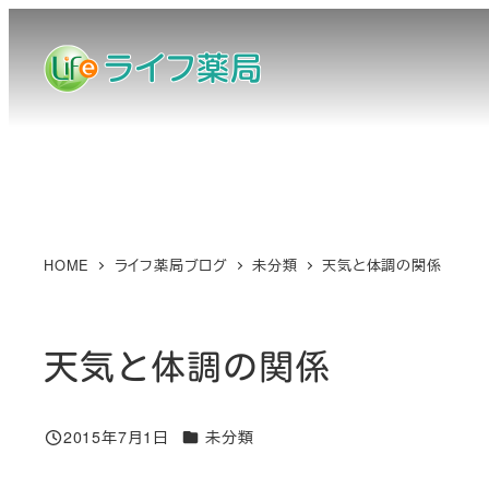
メ
イ
ン
コ
ン
テ
ン
ツ
へ
HOME
ライフ薬局ブログ
未分類
天気と体調の関係
移
動
天気と体調の関係
カテゴリー
2015年7月1日
未分類
投稿日