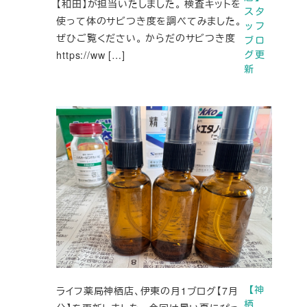
【和田】が担当いたしました。 検査キットを
スタ
使って体のサビつき度を調べてみました。
ッフ
ぜひご覧ください。 からだのサビつき度
ブロ
https://ww […]
グ更
新
ライフ薬局神栖店、伊東の月1ブログ【7月
【神
栖