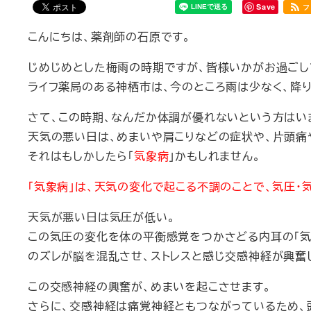
Save
フ
こんにちは、薬剤師の石原です。
じめじめとした梅雨の時期ですが、皆様いかがお過ごし
ライフ薬局のある神栖市は、今のところ雨は少なく、降
さて、この時期、なんだか体調が優れないという方はい
天気の悪い日は、めまいや肩こりなどの症状や、片頭痛
それはもしかしたら「
気象病
」かもしれません。
「気象病」は、天気の変化で起こる不調のことで、気圧・
天気が悪い日は気圧が低い。
この気圧の変化を体の平衡感覚をつかさどる内耳の「気
のズレが脳を混乱させ、ストレスと感じ交感神経が興奮
この交感神経の興奮が、めまいを起こさせます。
さらに、交感神経は痛覚神経ともつながっているため、