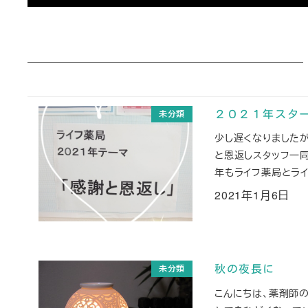
未分類
２０２１年スタ
少し遅くなりました
と恩返しスタッフ一
年もライフ薬局とライ
2021年1月6日
投稿日
未分類
秋の夜長に
こんにちは、薬剤師