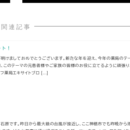
関連記事
ート！
が明けましておめでとうございます。新たな年を迎え、今年の薬局のテ
同、このテーマの元患者様やご家族の皆様のお役に立てるように頑張り
フ薬局エキサイトブロ […]
の石原です。昨日から最大級の台風が接近し、ここ神栖市でも昨晩から