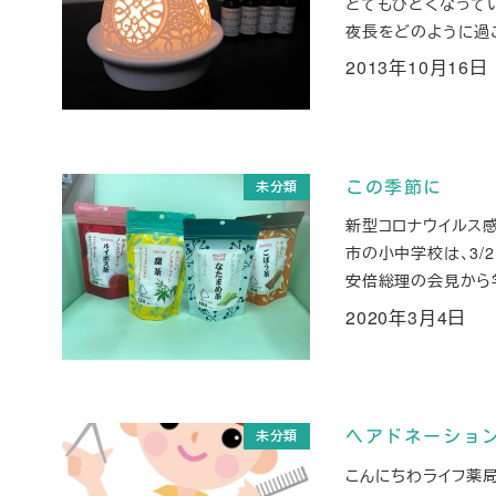
とてもひどくなって
夜長をどのように過ご
2013年10月16日
投稿日
未分類
この季節に
新型コロナウイルス
市の小中学校は、3/
安倍総理の会見から学
2020年3月4日
投稿日
未分類
ヘアドネーショ
こんにちわライフ薬