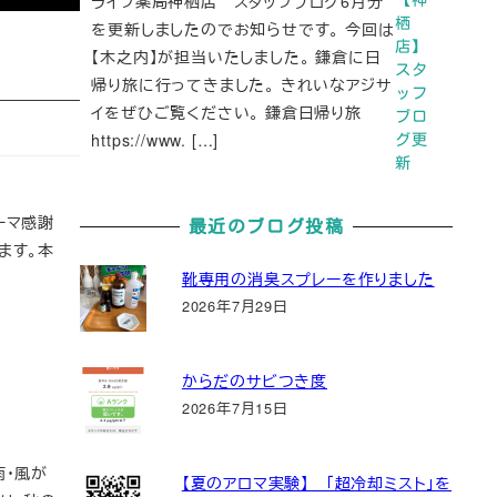
ライフ薬局神栖店 スタッフブログ6月分
栖
を更新しましたのでお知らせです。 今回は
店】
【木之内】が担当いたしました。 鎌倉に日
スタ
帰り旅に行ってきました。 きれいなアジサ
ッフ
イをぜひご覧ください。 鎌倉日帰り旅
ブロ
https://www. […]
グ更
新
ーマ感謝
最近のブログ投稿
ます。本
靴専用の消臭スプレーを作りました
2026年7月29日
からだのサビつき度
2026年7月15日
雨・風が
【夏のアロマ実験】 「超冷却ミスト」を