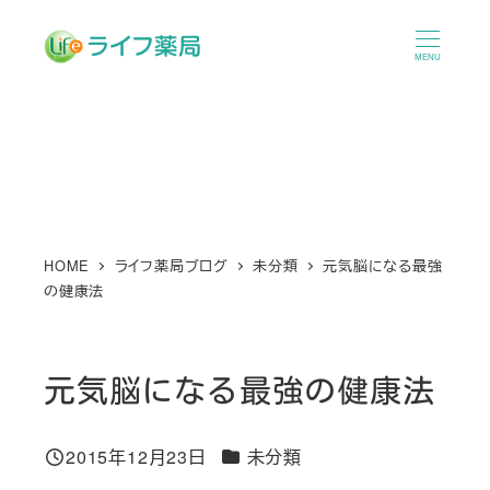
メ
イ
MENU
ン
コ
ン
テ
ン
ツ
へ
HOME
ライフ薬局ブログ
未分類
元気脳になる最強
の健康法
移
動
元気脳になる最強の健康法
カテゴリー
2015年12月23日
未分類
投稿日