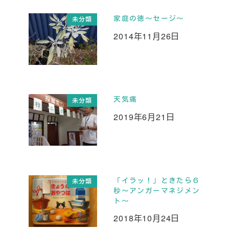
家庭の徳～セージ～
未分類
2014年11月26日
投稿日
天気痛
未分類
2019年6月21日
投稿日
「イラッ！」ときたら６
未分類
秒～アンガーマネジメン
ト～
2018年10月24日
投稿日