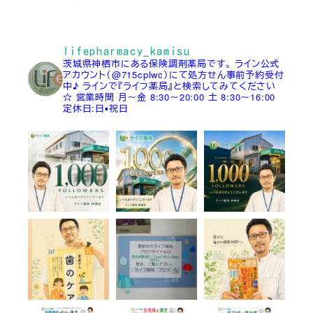
lifepharmacy_kamisu
茨城県神栖市にある保険調剤薬局です。
ライン公式
アカウント（@715cplwc）にて処方せん事前予約受付
中♪
ラインで『ライフ薬局』と検索してみてください
☆
営業時間
月～金 8:30～20:00
土 8:30～16:00
定休日:日▪祝日