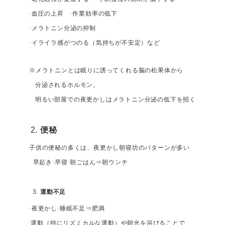
·血圧の上昇 ·作業効率の低下
·メラトニン分泌の抑制
·イライラ感がつのる（気持ちが不安定）など
※
メラトニンとは眠りに誘ってくれる脳の松果体から
分泌されるホルモン。
明るい部屋での夜更かしはメラトニン分泌の低下を招く
便秘
子供の便秘の多くは、夜更かし朝寝坊のパターンが多い
早起き·早寝·朝ごはん
⇒朝ウンチ
運動不足
·夜更かし·睡眠不足
⇒肥満
·運動（特にリズミカルな運動）や朝光を浴びることで