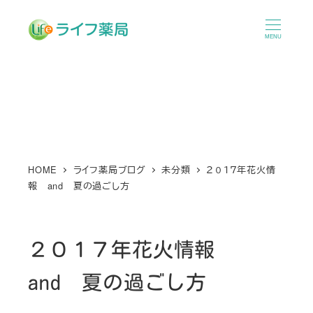
メ
イ
MENU
ン
コ
ン
テ
ン
ツ
へ
HOME
ライフ薬局ブログ
未分類
２０１７年花火情
報 and 夏の過ごし方
移
動
２０１７年花火情報
and 夏の過ごし方