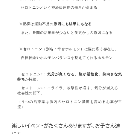
セロトニンという神経伝達物
の働きが高まる
※
肥満は運動不足の
原因にも結果にもなる
また、昼間の活動量が少ないと夜更かしの原因になる
※
セロトニン
（別名：幸せホルモン）は脳に広く存在し、
自律神経やホルモンバランスを整えてくれるホルモン
セロトニン↑：
気分が良くなる
、
脳が活性化
、
前向きな気
持ち
が持続、
セロトニン↓：イライラ、攻撃性が増す、気分が滅入る、
社会性の低下、
（うつの治療薬は脳内のセロトニン濃度を高めるお薬が主
流）
楽しいイベントがたくさんありますが、お子さん達
にも