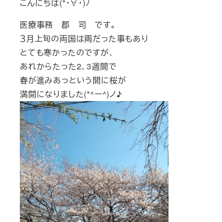
こんにちは(*・∀・)ﾉ
医療事務 郡 司 です。
３月上旬の両国は雨だった事もあり
とても寒かったのですが、
あれからたった2、3週間で
春が進みあっという間に桜が
満開になりました(*^ー^)ノ♪