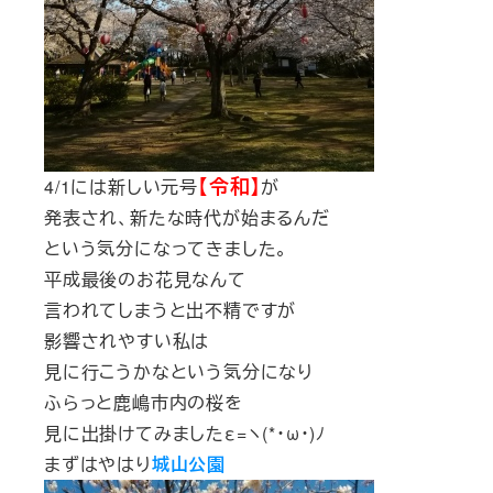
【令和】
4/1には新しい元号
が
発表され、新たな時代が始まるんだ
という気分になってきました。
平成最後のお花見なんて
言われてしまうと出不精ですが
影響されやすい私は
見に行こうかなという気分になり
ふらっと鹿嶋市内の桜を
見に出掛けてみましたε=ヽ(*･ω･)ﾉ
まずはやはり
城山公園