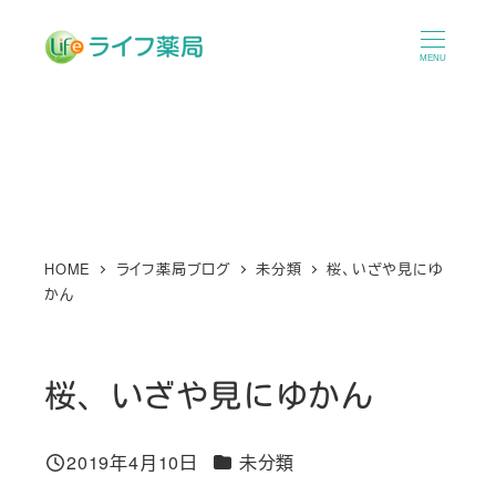
メ
イ
MENU
ン
コ
ン
テ
ン
ツ
へ
HOME
ライフ薬局ブログ
未分類
桜、いざや見にゆ
かん
移
動
桜、いざや見にゆかん
カテゴリー
2019年4月10日
未分類
投稿日