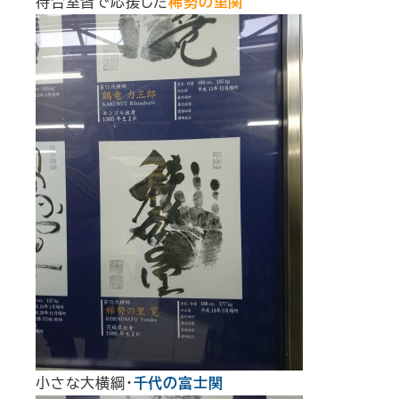
待合室皆で応援した
稀勢の里関
小さな大横綱・
千代の富士関