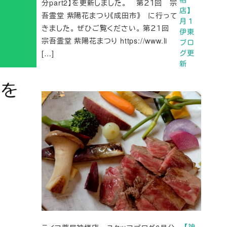
分part2】を更新しました。 第２１回 宗
店】
吾霊堂 紫陽花まつり《成田市》 に行って
月１
きました。 ぜひご覧ください。 第２１回
伊東
宗吾霊堂 紫陽花まつり https://www.li
ブロ
[…]
グ更
新
【神