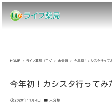
メ
イ
ン
コ
ン
テ
ン
ツ
へ
HOME
ライフ薬局ブログ
未分類
今年初！カシスタ行って
移
動
今年初！カシスタ行ってみ
カテゴリー
2020年11月4日
未分類
投稿日