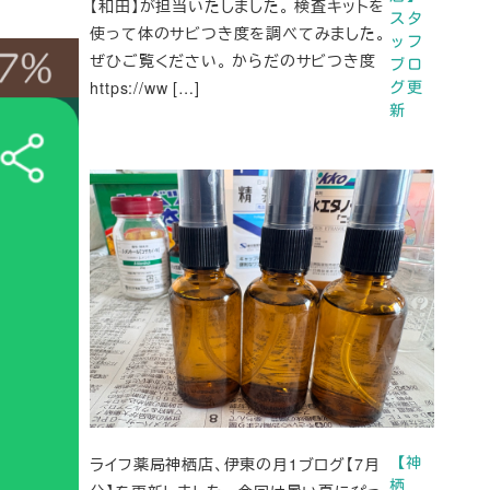
【和田】が担当いたしました。 検査キットを
スタ
使って体のサビつき度を調べてみました。
ッフ
ぜひご覧ください。 からだのサビつき度
ブロ
https://ww […]
グ更
新
ライフ薬局神栖店、伊東の月1ブログ【7月
【神
栖