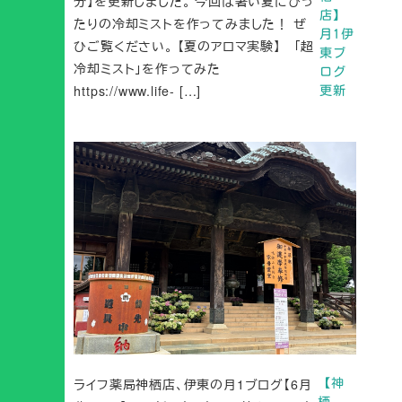
分】を更新しました。 今回は暑い夏にぴっ
店】
たりの冷却ミストを作ってみました！ ぜ
月1伊
ひご覧ください。 【夏のアロマ実験】 「超
東ブ
冷却ミスト」を作ってみた
ログ
https://www.life- […]
更新
ライフ薬局神栖店、伊東の月1ブログ【6月
【神
栖