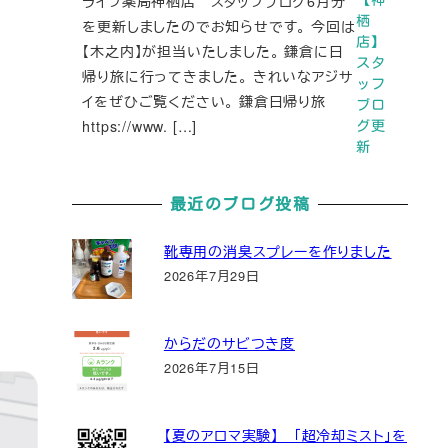
ライフ薬局神栖店 スタッフブログ6月分
栖
を更新しましたのでお知らせです。 今回は
店】
【木之内】が担当いたしました。 鎌倉に日
スタ
帰り旅に行ってきました。 きれいなアジサ
ッフ
イをぜひご覧ください。 鎌倉日帰り旅
ブロ
https://www. […]
グ更
新
最近のブログ投稿
靴専用の消臭スプレーを作りました
2026年7月29日
からだのサビつき度
2026年7月15日
【夏のアロマ実験】 「超冷却ミスト」を