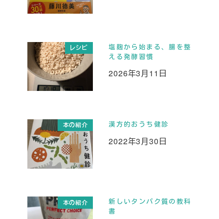
投稿日
塩麹から始まる、腸を整
レシピ
える発酵習慣
2026年3月11日
投稿日
漢方的おうち健診
本の紹介
2022年3月30日
投稿日
新しいタンパク質の教科
本の紹介
書