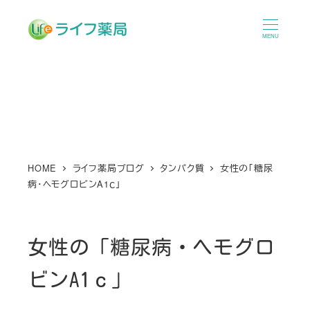
メ
イ
MENU
ン
コ
ン
テ
ン
ツ
へ
HOME
ライフ薬局ブログ
タンパク質
女性の「糖尿
病・ヘモグロビンA1ｃ」
移
動
女性の「糖尿病・ヘモグロ
ビンA1ｃ」