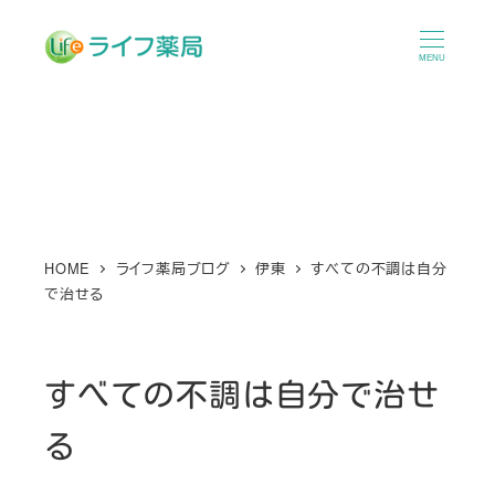
メ
イ
MENU
ン
コ
ン
テ
ン
ツ
へ
HOME
ライフ薬局ブログ
伊東
すべての不調は自分
で治せる
移
動
すべての不調は自分で治せ
る