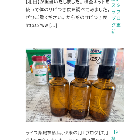
【和田】が担当いたしました。 検査キットを
スタ
使って体のサビつき度を調べてみました。
ッフ
ぜひご覧ください。 からだのサビつき度
ブロ
https://ww […]
グ更
新
ライフ薬局神栖店、伊東の月1ブログ【7月
【神
栖