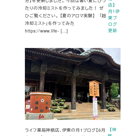
分】を更新しました。 今回は暑い夏にぴっ
店】
たりの冷却ミストを作ってみました！ ぜ
月1伊
ひご覧ください。 【夏のアロマ実験】 「超
東ブ
冷却ミスト」を作ってみた
ログ
https://www.life- […]
更新
ライフ薬局神栖店、伊東の月1ブログ【6月
【神
栖