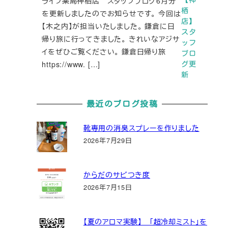
ライフ薬局神栖店 スタッフブログ6月分
栖
を更新しましたのでお知らせです。 今回は
店】
【木之内】が担当いたしました。 鎌倉に日
スタ
帰り旅に行ってきました。 きれいなアジサ
ッフ
イをぜひご覧ください。 鎌倉日帰り旅
ブロ
https://www. […]
グ更
新
最近のブログ投稿
靴専用の消臭スプレーを作りました
2026年7月29日
からだのサビつき度
2026年7月15日
【夏のアロマ実験】 「超冷却ミスト」を