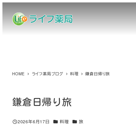
メ
イ
ン
コ
ン
テ
ン
ツ
へ
HOME
ライフ薬局ブログ
料理
鎌倉日帰り旅
移
動
鎌倉日帰り旅
カテゴリー
カテゴリー
2026年6月17日
料理
旅
投稿日