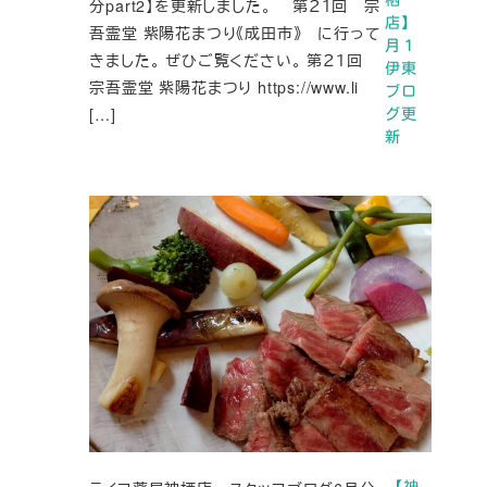
分part2】を更新しました。 第２１回 宗
店】
吾霊堂 紫陽花まつり《成田市》 に行って
月１
きました。 ぜひご覧ください。 第２１回
伊東
宗吾霊堂 紫陽花まつり https://www.li
ブロ
[…]
グ更
新
【神