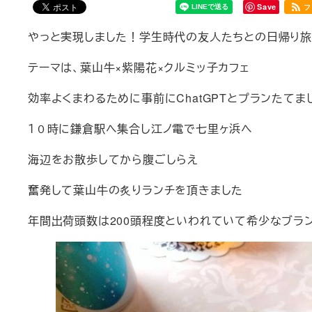
Save
フ
やっと実現しました！学生時代の友人たちとの日帰り
テーマは、葉山牛×紫陽花×クルミッ子カフェ
効率よくまわるために事前にChatGPTとプランたてまし
１０時に鎌倉駅へ集合し江ノ電で七里ヶ浜へ
海辺をお散歩してから腹ごしらえ
奮発して葉山牛の炙りランチを頂きました
年間出荷頭数は200頭程度といわれていて希少なブラ