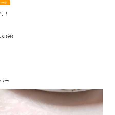
ィード
旅行！
た(笑)
ンド牛