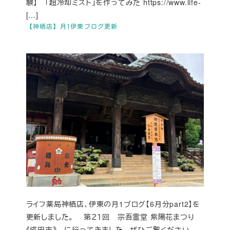
験】 「超冷却ミスト」を作ってみた https://www.life-
[…]
【神栖店】月1伊東ブログ更新
ライフ薬局神栖店、伊東の月1ブログ【6月分part2】を
更新しました。 第２１回 宗吾霊堂 紫陽花まつり
《成田市》 に行ってきました。 ぜひご覧ください。