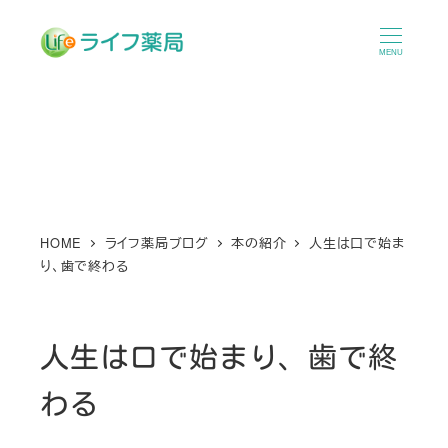
メ
イ
MENU
ン
コ
ン
テ
ン
ツ
へ
HOME
ライフ薬局ブログ
本の紹介
人生は口で始ま
り、歯で終わる
移
動
人生は口で始まり、歯で終
わる