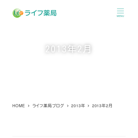
メ
イ
MENU
ン
コ
ン
2013年2月
テ
ン
ツ
へ
移
動
HOME
ライフ薬局ブログ
2013年
2013年2月