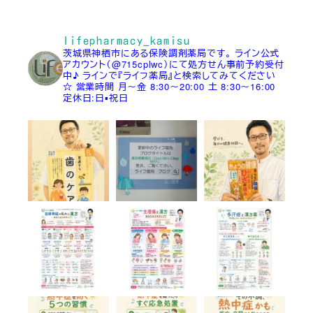
lifepharmacy_kamisu
茨城県神栖市にある保険調剤薬局です。
ライン公式
アカウント（@715cplwc）にて処方せん事前予約受付
中♪
ラインで『ライフ薬局』と検索してみてください
☆
営業時間
月～金 8:30～20:00
土 8:30～16:00
定休日:日▪祝日