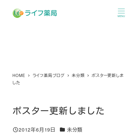
メ
イ
MENU
ン
コ
ン
テ
ン
ツ
へ
HOME
ライフ薬局ブログ
未分類
ポスター更新しま
した
移
動
ポスター更新しました
カテゴリー
2012年6月19日
未分類
投稿日