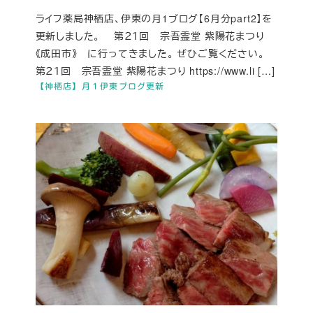
ライフ薬局神栖店、伊東の月1ブログ【6月分part2】を
更新しました。 第２１回 宗吾霊堂 紫陽花まつり
《成田市》 に行ってきました。 ぜひご覧ください。
第２１回 宗吾霊堂 紫陽花まつり https://www.li […]
【神栖店】月１伊東ブログ更新