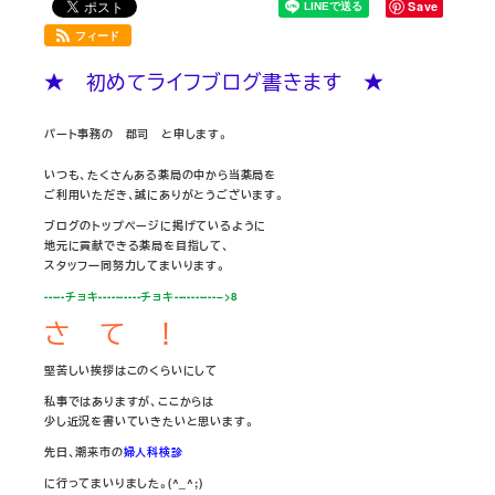
Save
フィード
★ 初めてライフブログ書きます ★
パート事務の 郡司 と申します。
いつも、たくさんある薬局の中から当薬局を
ご利用いただき、誠にありがとうございます。
ブログのトップページに掲げているように
地元に貢献できる薬局を目指して、
スタッフ一同努力してまいります。
-----チョキ----------チョキ----------–>8
さ て ！
堅苦しい挨拶はこのくらいにして
私事ではありますが、ここからは
少し近況を書いていきたいと思います。
先日、潮来市の
婦人科検診
に行ってまいりました。(^_^;)