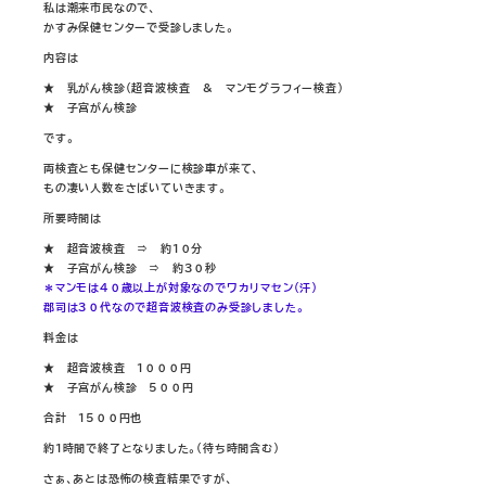
私は潮来市民なので、
かすみ保健センターで受診しました。
内容は
★ 乳がん検診（超音波検査 ＆ マンモグラフィー検査）
★ 子宮がん検診
です。
両検査とも保健センターに検診車が来て、
もの凄い人数をさばいていきます。
所要時間は
★ 超音波検査 ⇒ 約１０分
★ 子宮がん検診 ⇒ 約３０秒
＊マンモは４０歳以上が対象なのでワカリマセン（汗）
郡司は３０代なので超音波検査のみ受診しました。
料金は
★ 超音波検査 １０００円
★ 子宮がん検診 ５００円
合計 １５００円也
約１時間で終了となりました。（待ち時間含む）
さぁ、あとは恐怖の検査結果ですが、