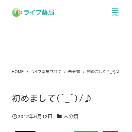
メ
イ
MENU
ン
コ
ン
テ
ン
ツ
へ
HOME
ライフ薬局ブログ
未分類
初めまして(^_^)/♪
移
動
初めまして(^_^)/♪
カテゴリー
2012年6月12日
未分類
投稿日