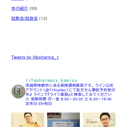
本の紹介
(55)
試飲会/試食会
(13)
Tweets by lifepharma_1
lifepharmacy_kamisu
茨城県神栖市にある保険調剤薬局です。
ライン公式
アカウント（@715cplwc）にて処方せん事前予約受付
中♪
ラインで『ライフ薬局』と検索してみてください
☆
営業時間
月～金 8:30～20:00
土 8:30～16:00
定休日:日▪祝日