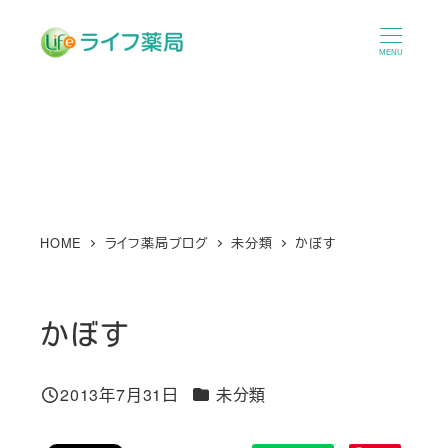
メ
イ
MENU
ン
コ
ン
テ
ン
ツ
へ
HOME
ライフ薬局ブログ
未分類
かぼす
移
動
かぼす
カテゴリー
2013年7月31日
未分類
投稿日