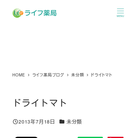
メ
イ
MENU
ン
コ
ン
テ
ン
ツ
へ
HOME
ライフ薬局ブログ
未分類
ドライトマト
移
動
ドライトマト
カテゴリー
2013年7月18日
未分類
投稿日