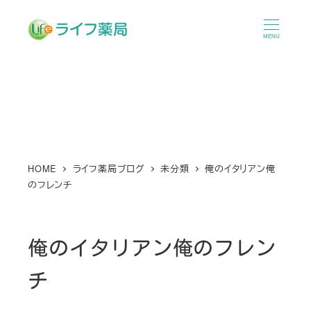
メ
イ
MENU
ン
コ
ン
テ
ン
ツ
へ
HOME
ライフ薬局ブログ
未分類
俺のイタリアン俺
のフレンチ
移
動
俺のイタリアン俺のフレン
チ