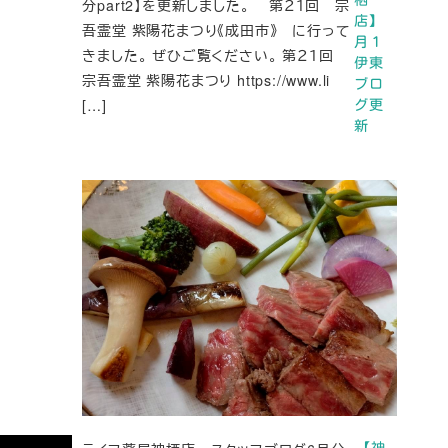
分part2】を更新しました。 第２１回 宗
店】
吾霊堂 紫陽花まつり《成田市》 に行って
月１
きました。 ぜひご覧ください。 第２１回
伊東
宗吾霊堂 紫陽花まつり https://www.li
ブロ
[…]
グ更
新
【神