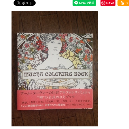
Save
フ