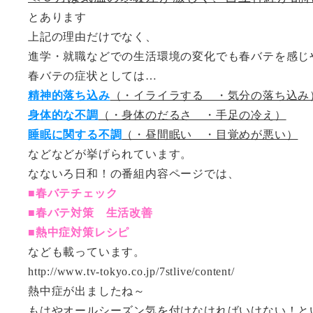
とあります
上記の理由だけでなく、
進学・就職などでの生活環境の変化でも春バテを感じ
春バテの症状としては…
精神的落ち込み
（・イライラする ・気分の落ち込み
身体的な不調
（・身体のだるさ ・手足の冷え）
睡眠に関する不調
（・昼間眠い ・目覚めが悪い）
などなどが挙げられています。
なないろ日和！の番組内容ページでは、
■春バテチェック
■春バテ対策 生活改善
■熱中症対策レシピ
なども載っています。
http://www.tv-tokyo.co.jp/7stlive/content/
熱中症が出ましたね～
もはやオールシーズン気を付けなければいけない！と