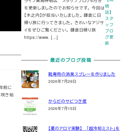
ライフ薬局神栖店 スタッフブログ6月分
栖
を更新しましたのでお知らせです。 今回は
店】
【木之内】が担当いたしました。 鎌倉に日
スタ
帰り旅に行ってきました。 きれいなアジサ
ッフ
イをぜひご覧ください。 鎌倉日帰り旅
ブロ
https://www. […]
グ更
新
最近のブログ投稿
靴専用の消臭スプレーを作りました
2026年7月29日
年前に
と咲き始
からだのサビつき度
2026年7月15日
【夏のアロマ実験】 「超冷却ミスト」を