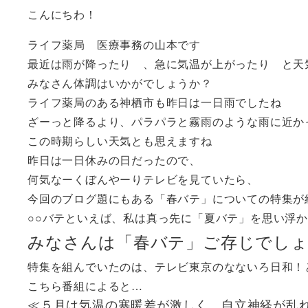
こんにちわ！
ライフ薬局 医療事務の山本です
最近は雨が降ったり 、急に気温が上がったり と天
みなさん体調はいかがでしょうか？
ライフ薬局のある神栖市も昨日は一日雨でしたね
ざーっと降るより、パラパラと霧雨のような雨に近か
この時期らしい天気とも思えますね
昨日は一日休みの日だったので、
何気なーくぼんやーりテレビを見ていたら、
今回のブログ題にもある「春バテ」についての特集
○○バテといえば、私は真っ先に「夏バテ」を思い浮
みなさんは「春バテ」ご存じでしょ
特集を組んでいたのは、テレビ東京のなないろ日和！
こちら番組によると…
≪５月は気温の寒暖差が激しく、自立神経が乱