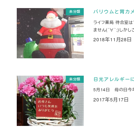
未分類
バリウムと胃カメ
ライフ薬局 待合室
ません(´∀｀;)し
2018年11月28日
投稿日
未分類
日光アレルギー
5月14日 母の日
2017年5月17日
投稿日