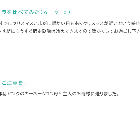
ラを比べてみた(о´∀`о)
はすでにクリスマスいまだに暖かい日もありクリスマスが近いという感
かしさすがにもうすぐ師走朝晩は冷えてきますので暖かくしてお過ごし下
にご注意を！
今年はピンクのカーネーション母と主人のお母様に送りました。