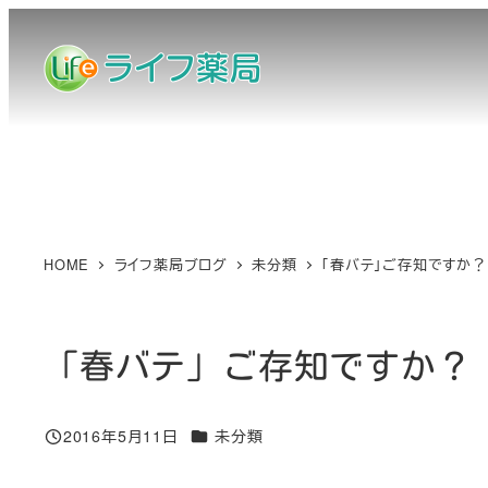
メ
イ
ン
コ
ン
テ
ン
ツ
へ
HOME
ライフ薬局ブログ
未分類
「春バテ」ご存知ですか？
移
動
「春バテ」ご存知ですか？
カテゴリー
2016年5月11日
未分類
投稿日