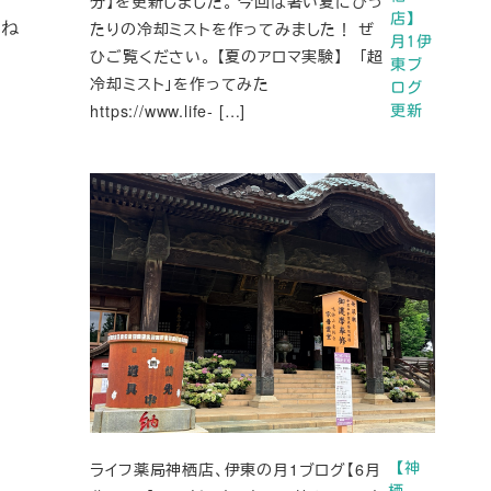
分】を更新しました。 今回は暑い夏にぴっ
店】
たりの冷却ミストを作ってみました！ ぜ
ですね
月1伊
ひご覧ください。 【夏のアロマ実験】 「超
東ブ
冷却ミスト」を作ってみた
ログ
https://www.life- […]
更新
ライフ薬局神栖店、伊東の月1ブログ【6月
【神
栖