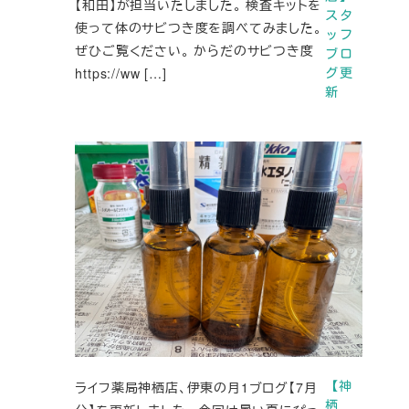
【和田】が担当いたしました。 検査キットを
スタ
使って体のサビつき度を調べてみました。
ッフ
ぜひご覧ください。 からだのサビつき度
ブロ
https://ww […]
グ更
新
ライフ薬局神栖店、伊東の月1ブログ【7月
【神
栖