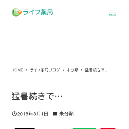
メ
イ
MENU
ン
コ
ン
テ
ン
ツ
へ
HOME
ライフ薬局ブログ
未分類
猛暑続きで…
移
動
猛暑続きで…
カテゴリー
2018年8月1日
未分類
投稿日