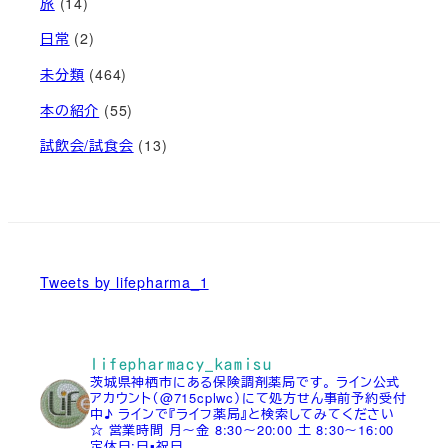
旅
(14)
日常
(2)
未分類
(464)
本の紹介
(55)
試飲会/試食会
(13)
Tweets by lifepharma_1
lifepharmacy_kamisu
茨城県神栖市にある保険調剤薬局です。
ライン公式
アカウント（@715cplwc）にて処方せん事前予約受付
中♪
ラインで『ライフ薬局』と検索してみてください
☆
営業時間
月～金 8:30～20:00
土 8:30～16:00
定休日:日▪祝日