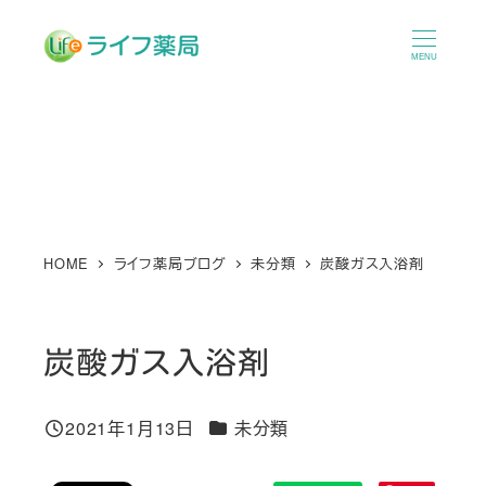
メ
イ
MENU
ン
コ
ン
テ
ン
ツ
へ
HOME
ライフ薬局ブログ
未分類
炭酸ガス入浴剤
移
動
炭酸ガス入浴剤
カテゴリー
2021年1月13日
未分類
投稿日