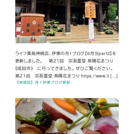
ライフ薬局神栖店、伊東の月1ブログ【6月分part2】を
更新しました。 第２１回 宗吾霊堂 紫陽花まつり
《成田市》 に行ってきました。 ぜひご覧ください。
第２１回 宗吾霊堂 紫陽花まつり https://www.li […]
【神栖店】月１伊東ブログ更新