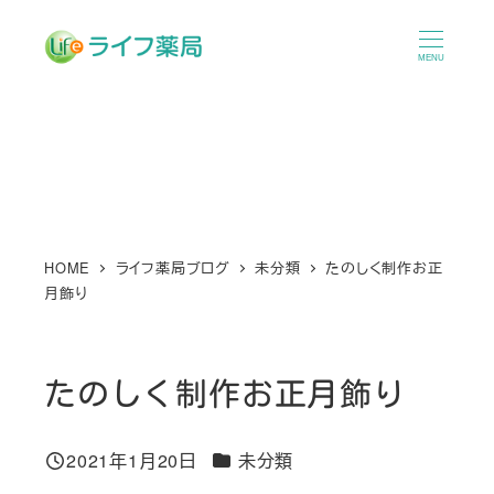
メ
イ
MENU
ン
コ
ン
テ
ン
ツ
へ
HOME
ライフ薬局ブログ
未分類
たのしく制作お正
月飾り
移
動
たのしく制作お正月飾り
カテゴリー
2021年1月20日
未分類
投稿日