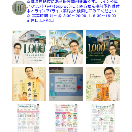
茨城県神栖市にある保険調剤薬局です。
ライン公式
アカウント（@715cplwc）にて処方せん事前予約受付
中♪
ラインで『ライフ薬局』と検索してみてください
☆
営業時間
月～金 8:30～20:00
土 8:30～16:00
定休日:日▪祝日