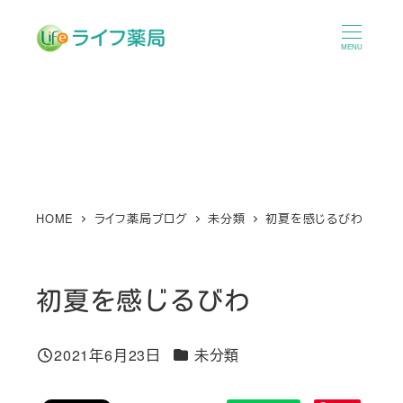
メ
イ
MENU
ン
コ
ン
テ
ン
ツ
へ
HOME
ライフ薬局ブログ
未分類
初夏を感じるびわ
移
動
初夏を感じるびわ
カテゴリー
2021年6月23日
未分類
投稿日