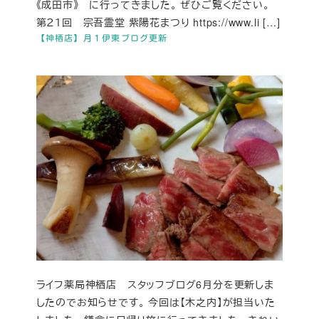
《成田市》 に行ってきました。 ぜひご覧ください。
第２１回 宗吾霊堂 紫陽花まつり https://www.li […]
【神栖店】月１伊東ブログ更新
ライフ薬局神栖店 スタッフブログ6月分を更新しま
したのでお知らせです。 今回は【木之内】が担当いた