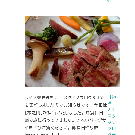
ライフ薬局神栖店 スタッフブログ6月分
【神
栖
を更新しましたのでお知らせです。 今回は
店】
【木之内】が担当いたしました。 鎌倉に日
スタ
帰り旅に行ってきました。 きれいなアジサ
ッフ
イをぜひご覧ください。 鎌倉日帰り旅
ブロ
https://www. […]
グ更