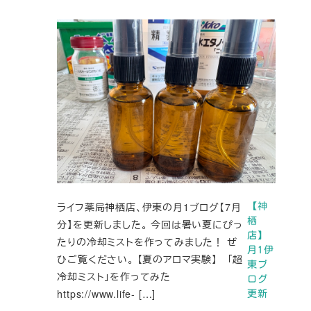
ライフ薬局神栖店、伊東の月1ブログ【7月
【神
栖
分】を更新しました。 今回は暑い夏にぴっ
店】
たりの冷却ミストを作ってみました！ ぜ
月1伊
ひご覧ください。 【夏のアロマ実験】 「超
東ブ
冷却ミスト」を作ってみた
ログ
https://www.life- […]
更新