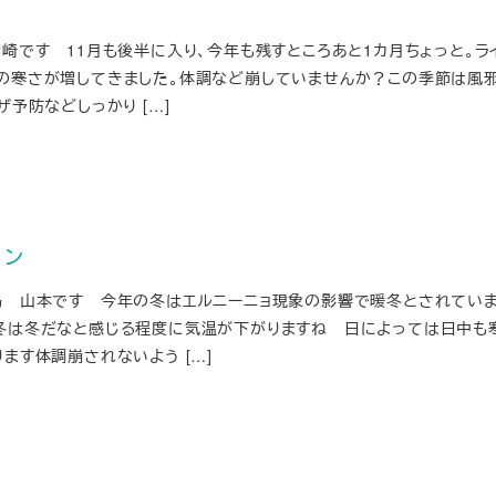
崎です 11月も後半に入り、今年も残すところあと1カ月ちょっと。ラ
の寒さが増してきました。体調など崩していませんか？この季節は風
ザ予防などしっかり […]
ョン
局 山本です 今年の冬はエルニーニョ現象の影響で暖冬とされていま
冬は冬だなと感じる程度に気温が下がりますね 日によっては日中も
ます体調崩されないよう […]