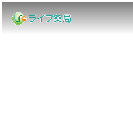
メ
イ
ン
コ
ン
テ
ン
ツ
へ
移
動