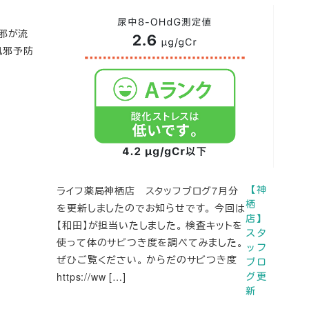
邪が流
風邪予防
ライフ薬局神栖店 スタッフブログ7月分
【神
栖
を更新しましたのでお知らせです。 今回は
店】
【和田】が担当いたしました。 検査キットを
スタ
使って体のサビつき度を調べてみました。
ッフ
ぜひご覧ください。 からだのサビつき度
ブロ
https://ww […]
グ更
新