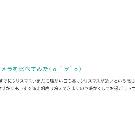
メラを比べてみた(о´∀`о)
はすでにクリスマスいまだに暖かい日もありクリスマスが近いという感
かしさすがにもうすぐ師走朝晩は冷えてきますので暖かくしてお過ごし下