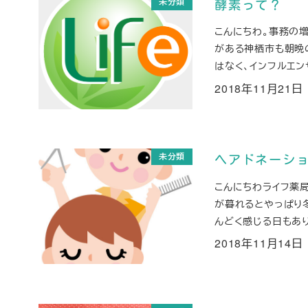
未分類
酵素って？
こんにちわ。事務の増
がある神栖市も朝晩
はなく、インフルエン
2018年11月21日
投稿日
未分類
ヘアドネーシ
こんにちわライフ薬
が暮れるとやっぱり
んどく感じる日もあり
2018年11月14日
投稿日