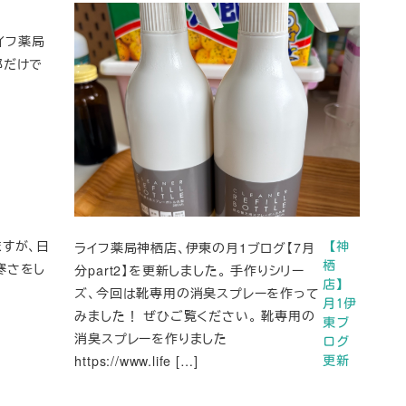
イフ薬局
邪だけで
すが、日
ライフ薬局神栖店、伊東の月1ブログ【7月
【神
栖
寒さをし
分part2】を更新しました。 手作りシリー
店】
ズ、今回は靴専用の消臭スプレーを作って
月1伊
みました！ ぜひご覧ください。 靴専用の
東ブ
消臭スプレーを作りました
ログ
https://www.life […]
更新