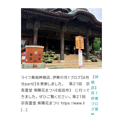
ライフ薬局神栖店、伊東の月1ブログ【6月
【神
栖
分part2】を更新しました。 第２１回 宗
店】
吾霊堂 紫陽花まつり《成田市》 に行って
月１
きました。 ぜひご覧ください。 第２１回
伊東
宗吾霊堂 紫陽花まつり https://www.li
ブロ
[…]
グ更
新