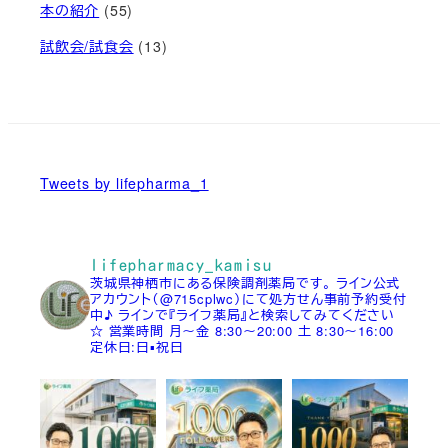
本の紹介
(55)
試飲会/試食会
(13)
Tweets by lifepharma_1
lifepharmacy_kamisu
茨城県神栖市にある保険調剤薬局です。
ライン公式
アカウント（@715cplwc）にて処方せん事前予約受付
中♪
ラインで『ライフ薬局』と検索してみてください
☆
営業時間
月～金 8:30～20:00
土 8:30～16:00
定休日:日▪祝日