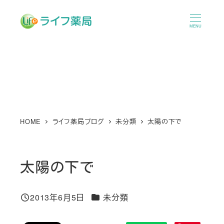
メ
イ
MENU
ン
コ
ン
テ
ン
ツ
へ
HOME
ライフ薬局ブログ
未分類
太陽の下で
移
動
太陽の下で
カテゴリー
2013年6月5日
未分類
投稿日