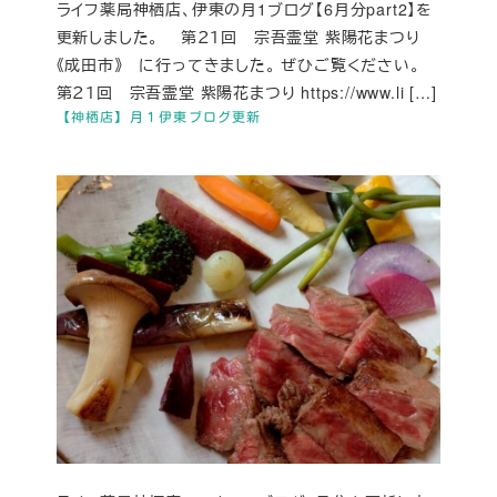
ライフ薬局神栖店、伊東の月1ブログ【6月分part2】を
更新しました。 第２１回 宗吾霊堂 紫陽花まつり
《成田市》 に行ってきました。 ぜひご覧ください。
第２１回 宗吾霊堂 紫陽花まつり https://www.li […]
【神栖店】月１伊東ブログ更新